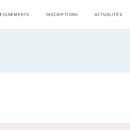
Enfants
EIGNEMENTS
INSCRIPTIONS
ACTUALITÉS
Combo débutants
Ados / Adultes
ants
bo débutants
 / Adultes