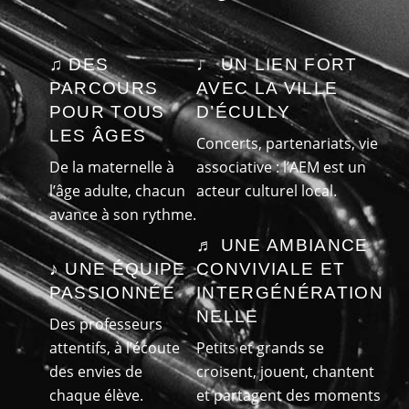
♫ DES
♩ UN LIEN FORT
PARCOURS
AVEC LA VILLE
POUR TOUS
D’ÉCULLY
LES ÂGES
Concerts, partenariats, vie
De la maternelle à
associative : l’AEM est un
l’âge adulte, chacun
acteur culturel local.
avance à son rythme.
♬ UNE AMBIANCE
♪ UNE ÉQUIPE
CONVIVIALE ET
PASSIONNÉE
INTERGÉNÉRATION
NELLE
Des professeurs
attentifs, à l’écoute
Petits et grands se
des envies de
croisent, jouent, chantent
chaque élève.
et partagent des moments