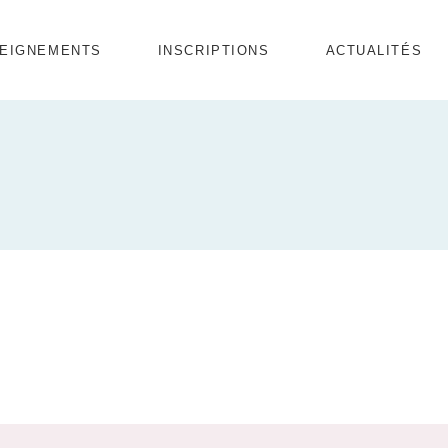
Enfants
EIGNEMENTS
INSCRIPTIONS
ACTUALITÉS
Combo débutants
Ados / Adultes
ants
bo débutants
 / Adultes